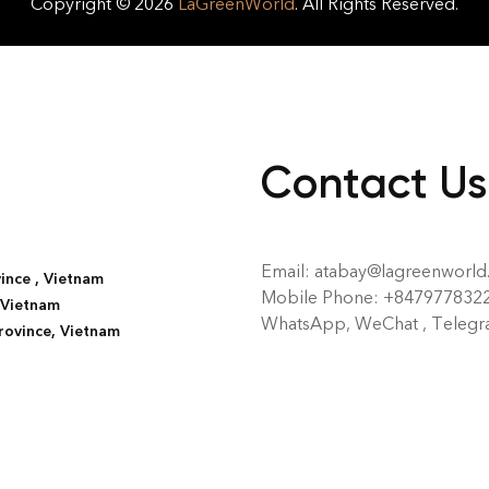
Copyright © 2026
LaGreenWorld
. All Rights Reserved.
Contact Us
Email: atabay@lagreenworl
vince , Vietnam
Mobile Phone: +847977832
, Vietnam
WhatsApp, WeChat , Telegra
rovince, Vietnam