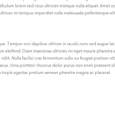
stibulum lorem sed risus ultricies tristique nulla aliquet. Amet
 ultrices mi tempus imperdiet nulla malesuada pellentesque elit
ique. Tempor orci dapibus ultrices in iaculis nunc sed augue l
am eleifend. Diam maecenas ultricies mi eget mauris pharetra et
ta nibh. Nulla facilisi cras fermentum odio eu feugiat pretium 
s. Urna porttitor rhoncus dolor purus non enim praesent ele
 Eu turpis egestas pretium aenean pharetra magna ac placerat.