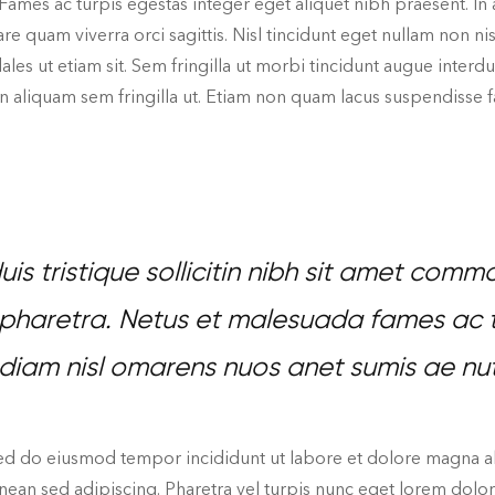
. Fames ac turpis egestas integer eget aliquet nibh praesent.
are quam viverra orci sagittis. Nisl tincidunt eget nullam non n
es ut etiam sit. Sem fringilla ut morbi tincidunt augue interdum
n aliquam sem fringilla ut. Etiam non quam lacus suspendisse 
uis tristique sollicitin nibh sit amet com
a pharetra. Netus et malesuada fames ac 
 diam nisl omarens nuos anet sumis ae nut
ed do eiusmod tempor incididunt ut labore et dolore magna aliqu
n sed adipiscing. Pharetra vel turpis nunc eget lorem dolor se