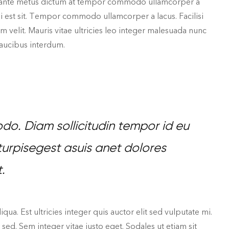
 In ante metus dictum at tempor commodo ullamcorper a
isi est sit. Tempor commodo ullamcorper a lacus. Facilisi
 velit. Mauris vitae ultricies leo integer malesuada nunc
faucibus interdum.
modo. Diam sollicitudin tempor id eu
turpisegest asuis anet dolores
.
a. Est ultricies integer quis auctor elit sed vulputate mi.
d. Sem integer vitae justo eget. Sodales ut etiam sit