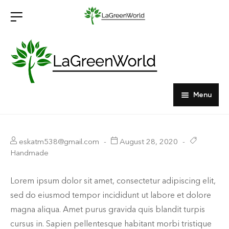
Menu
Home
Products
eskatm538@gmail.com
August 28, 2020
Handmade
About Us
Outdoor Furniture
Lorem ipsum dolor sit amet, consectetur adipiscing elit,
Indoor Furniture
sed do eiusmod tempor incididunt ut labore et dolore
Hardwood Tabletops
magna aliqua. Amet purus gravida quis blandit turpis
cursus in. Sapien pellentesque habitant morbi tristique